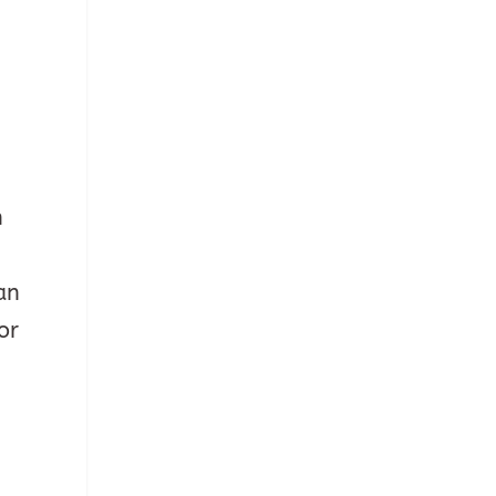
n
an
or