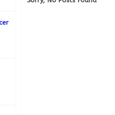
Sorry, No Posts Found
cer